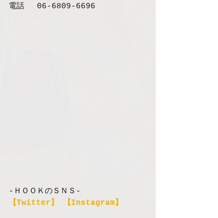
電話　 06-6809-6696
-ＨＯＯＫのＳＮＳ-
【Twitter】
【Instagram】