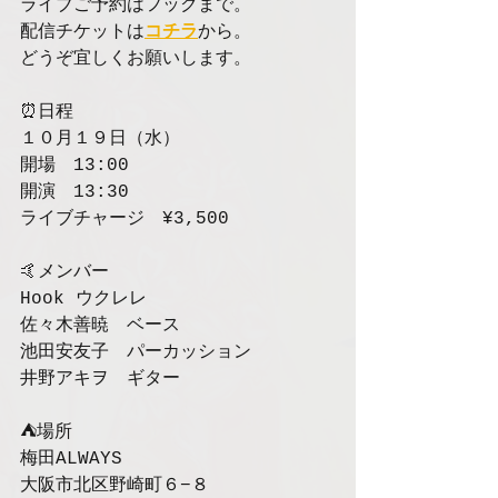
ライブご予約はフックまで。
配信チケットは
コチラ
から。
どうぞ宜しくお願いします。
⏰日程
１０月１９日（水）
開場　13:00
開演　13:30
ライブチャージ　¥3,500
🤙メンバー
Hook ウクレレ
佐々木善暁　ベース
池田安友子　パーカッション
井野アキヲ　ギター
⛺️場所
梅田ALWAYS
大阪市北区野崎町６−８