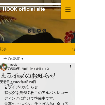
HOOK official site
BLOG
記事
全ての記事
Hook
全ての記事
2022年9月8日
読了時間: 1分
🎸ライブのお知らせ
ウクレレ教室ハッピーフィールド
更新日：
2022年9月23日
ライブ
🎸ライブのお知らせ
オンラインＷ.S
フックは只今７枚目のアルバムレコー
ディングに向けて準備中です。
最高のアルバムに仕上げる為に全力尽