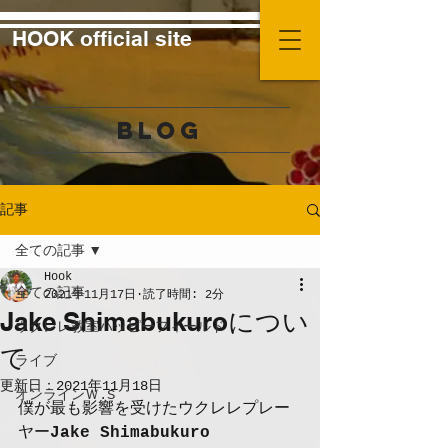
HOOK official site
BLOG
記事
全ての記事
Hook
全ての記事
2021年11月17日
読了時間: 2分
Jake Shimabukuroについ
ウクレレ教室ハッピーフィールド
て
ライブ
更新日：
2021年11月18日
オンラインＷ.S
僕が最も影響を受けたウクレレプレー
ヤー
Jake Shimabukuro