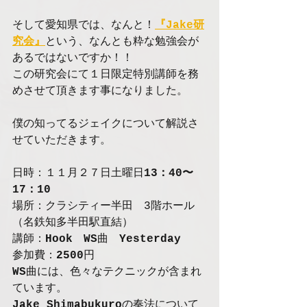
そして愛知県では、なんと！
『Jake研
究会』
という、なんとも粋な勉強会が
あるではないですか！！
この研究会にて１日限定特別講師を務
めさせて頂きます事になりました。
僕の知ってるジェイクについて解説さ
せていただきます。
日時：１１月２７日土曜日
13：40〜
17：10 
場所：クラシティー半田　3階ホール　
（名鉄知多半田駅直結）
講師：
Hook　WS
曲　
Yesterday
参加費：
2500
円
WS
曲には、色々なテクニックが含まれ
ています。
Jake Shimabukuro
の奏法について