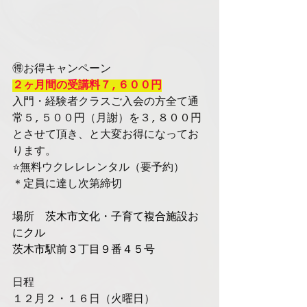
🉐お得キャンペーン
２ヶ月間の受講料７,６００円
入門・経験者クラスご入会の方全て通
常５,５００円（月謝）を３,８００円
とさせて頂き、と大変お得になってお
ります。
⭐️無料ウクレレレンタル（要予約）
＊定員に達し次第締切
場所　茨木市文化・子育て複合施設お
にクル
茨木市駅前３丁目９番４５号
日程　
１２月２・１６日（火曜日）