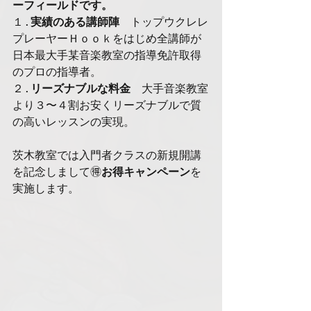
ーフィールドです。
１.
実績のある講師陣　
トップウクレレ
プレーヤーＨｏｏｋをはじめ全講師が
日本最大手某音楽教室の指導免許取得
のプロの指導者。　
２.
リーズナブルな料金　
大手音楽教室
より３〜４割お安くリーズナブルで質
の高いレッスンの実現。　
茨木教室
では入門者クラスの新規開講
を記念しまして
🉐
お得キャンペーン
を
実施します。