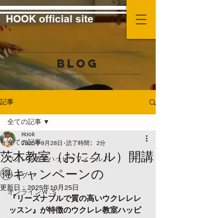
HOOK official site
BLOG
記事
全ての記事
Hook
全ての記事
2025年9月28日
読了時間: 2分
茨木教室（おにクル）開講
ウクレレ教室ハッピーフィールド
🉐キャンペーンの
ライブ
更新日：
2025年10月25日
オンラインＷ.S
『リーズナブルで質の高いウクレレレ
ッスン』が特徴のウクレレ教室ハッピ