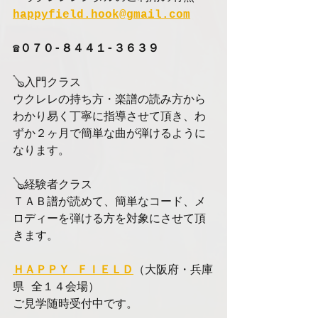
happyfield.hook@gmail.com
☎️０７０-８４４１-３６３９
🪕入門クラス
ウクレレの持ち方・楽譜の読み方から
わかり易く丁寧に指導させて頂き、わ
ずか２ヶ月で簡単な曲が弾けるように
なります。
🪕経験者クラス
ＴＡＢ譜が読めて、簡単なコード、メ
ロディーを弾ける方を対象にさせて頂
きます。
ＨＡＰＰＹ ＦＩＥＬＤ
（大阪府・兵庫
県 全１４会場）
ご見学随時受付中です。