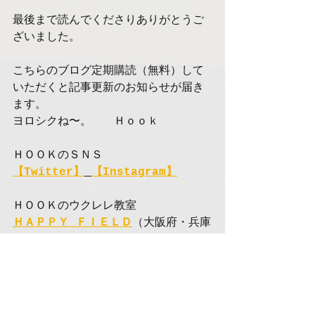
最後まで読んでくださりありがとうご
ざいました。
こちらのブログ定期購読（無料）して
いただくと記事更新のお知らせが届き
ます。
ヨロシクね〜。　　Ｈｏｏｋ
ＨＯＯＫのＳＮＳ
【Twitter】
【Instagram】
ＨＯＯＫのウクレレ教室
ＨＡＰＰＹ ＦＩＥＬＤ
（大阪府・兵庫
県 全１３会場）
大阪府（吹田市、豊中市、茨木市、高
槻市、寝屋川市、羽曳野市、大東市、
東大阪市）
兵庫県（神戸市、西宮市、尼崎市）