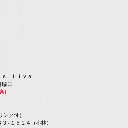
ｔｅ　Ｌｉｖｅ
月曜日
席）
リンク付)
８３-１５１４（小林）