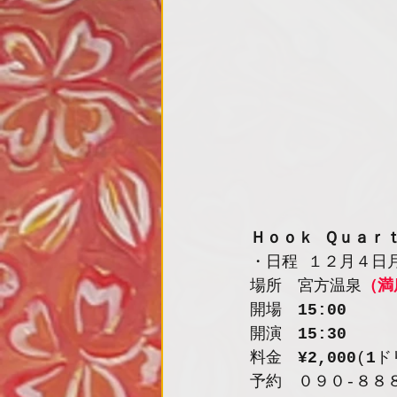
Ｈｏｏｋ Ｑｕａｒ
・日程 １２月４日
場所　宮方温泉
（満
開場　
15:00
開演　
15:30
料金　
¥2,000
(
1
ド
予約　０９０-８８