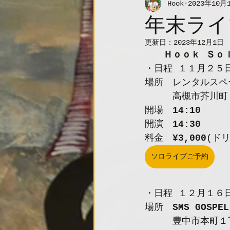
Hook
2023年10月
年末ライ
更新日：
2023年12月1日
　　Ｈｏｏｋ Ｓｏ
・日程 １１月２５
場所　レンタルスペ
　　　高槻市芥川町
開場　
14:10
開演　
14:30
料金　
¥3,000
(ド
ソロライブご予約
・日程 １２月１６
場所　
SMS GOSPEL
　　　豊中市本町１