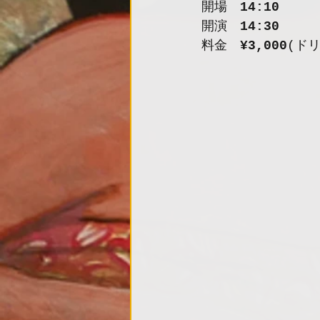
開場　
14:10
開演　
14:30
料金　
¥3,000
(ド