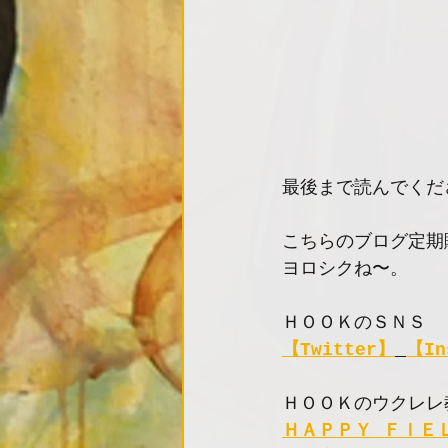
最後まで読んでくだ
こちらのブログ定期
ヨロシクね〜。　　
ＨＯＯＫのＳＮＳ
【Twitter】
【In
ＨＯＯＫのウクレレ
ＨＡＰＰＹ ＦＩＥ