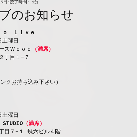
15日
読了時間: 1分
ブのお知らせ
ｌｏ　Ｌｉｖｅ
日土曜日
ースＷｏｏｏ
（満席）
２丁目１−７
リンクお持ち込み下さい)
日土曜日
 STUDIO
（満席）
丁目７−１ 蝶六ビル４階