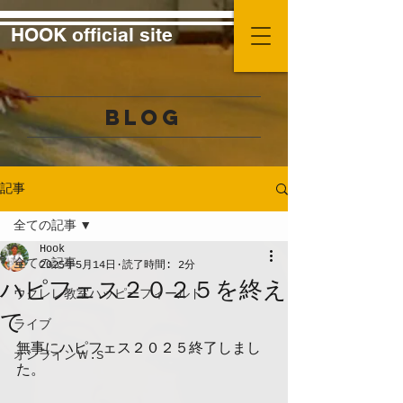
HOOK official site
BLOG
記事
全ての記事
Hook
全ての記事
2025年5月14日
読了時間: 2分
ハピフェス２０２５を終え
ウクレレ教室ハッピーフィールド
て
ライブ
無事にハピフェス２０２５終了しまし
オンラインＷ.S
た。