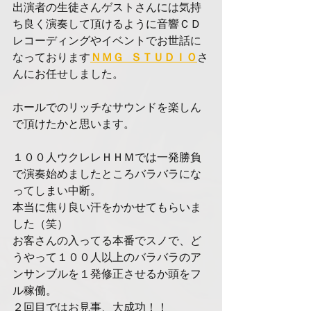
出演者の生徒さんゲストさんには気持
ち良く演奏して頂けるように音響ＣＤ
レコーディングやイベントでお世話に
なっております
ＮＭＧ ＳＴＵＤＩＯ
さ
んにお任せしました。
ホールでのリッチなサウンドを楽しん
で頂けたかと思います。
１００人ウクレレＨＨＭでは一発勝負
で演奏始めましたところバラバラにな
ってしまい中断。
本当に焦り良い汗をかかせてもらいま
した（笑）
お客さんの入ってる本番でスノで、ど
うやって１００人以上のバラバラのア
ンサンブルを１発修正させるか頭をフ
ル稼働。
２回目ではお見事、大成功！！