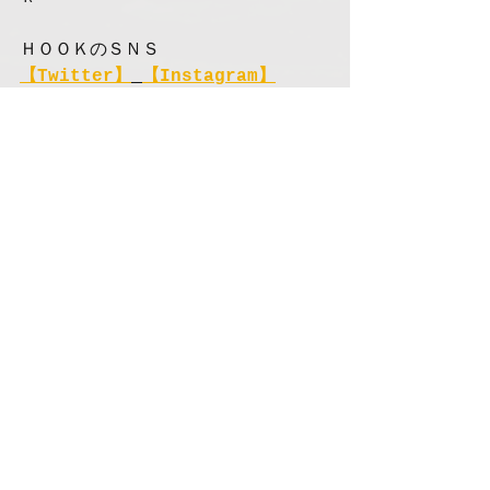
ＨＯＯＫのＳＮＳ
【Twitter】
【Instagram】
ＨＯＯＫのウクレレ教室（大阪府・兵
庫県 全１３会場）
ＨＡＰＰＹ ＦＩＥＬＤ
大阪府（吹田市、豊中市、茨木市、高
槻市、寝屋川市、羽曳野市、大東市、
東大阪市）
兵庫県（神戸市、西宮市、尼崎市）
すべて表示