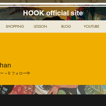
HOOK official site
SHOPPING
LESSON
BLOG
YOUTUBE
chan
ー
0
フォロー中